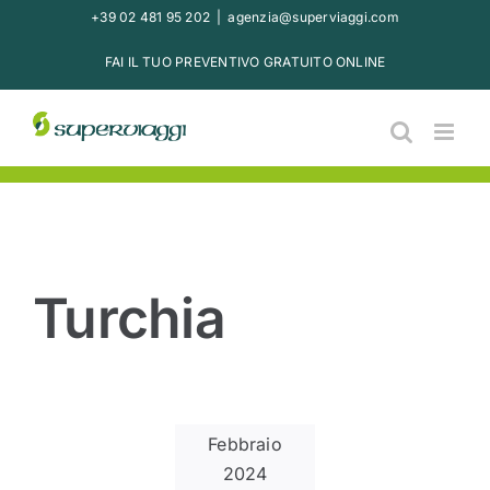
Salta
+39 02 481 95 202
|
agenzia@superviaggi.com
al
FAI IL TUO PREVENTIVO GRATUITO ONLINE
contenuto
Turchia
Febbraio
2024