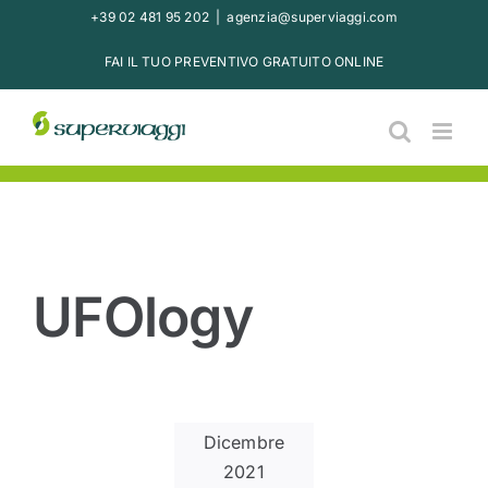
Salta
+39 02 481 95 202
|
agenzia@superviaggi.com
al
FAI IL TUO PREVENTIVO GRATUITO ONLINE
contenuto
UFOlogy
Dicembre
2021