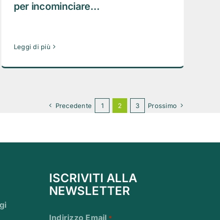
per incominciare…
Leggi di più
Precedente
1
2
3
Prossimo
ISCRIVITI ALLA
NEWSLETTER
gi
Indirizzo Email
*