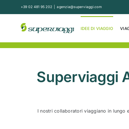
Salta
+39 02 481 95 202
|
agenzia@superviaggi.com
al
contenuto
IDEE DI VIAGGIO
VIA
Superviaggi A
I nostri collaboratori viaggiano in lungo e 