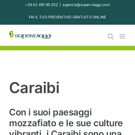
Salta
+39 02 481 95 202
|
agenzia@superviaggi.com
al
FAI IL TUO PREVENTIVO GRATUITO ONLINE
contenuto
Caraibi
Con i suoi paesaggi
mozzafiato e le sue culture
vibranti, i Caraibi sono una