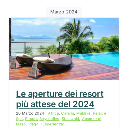
Marzo 2024
Le aperture dei resort
più attese del 2024
20 Marzo 2024
|
Africa
,
Caraibi
,
Maldive
,
Relax e
Spa
,
Resort
,
Seychelles
,
Stati Uniti
,
Vacanze di
lusso
,
Viaggi "Esperienza"