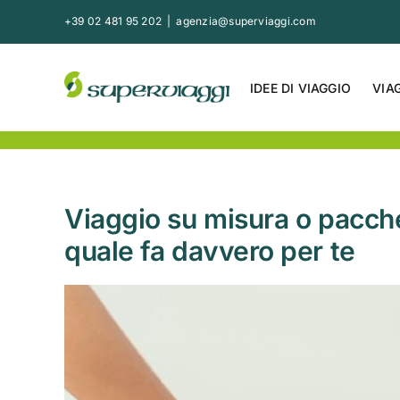
Salta
+39 02 481 95 202
|
agenzia@superviaggi.com
al
contenuto
IDEE DI VIAGGIO
VIA
Viaggio su misura o pacch
quale fa davvero per te
Ingrandisci
immagine