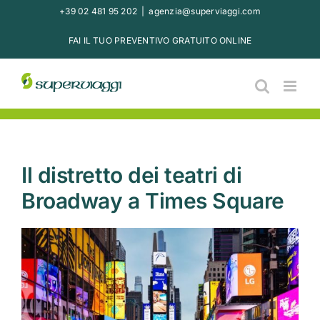
Salta
+39 02 481 95 202
|
agenzia@superviaggi.com
al
FAI IL TUO PREVENTIVO GRATUITO ONLINE
contenuto
Il distretto dei teatri di
Broadway a Times Square
Ingrandisci
immagine