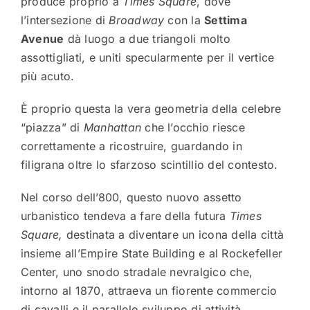
produce proprio a
Times Square
, dove
l’intersezione di
Broadway
con la
Settima
Avenue
dà luogo a due triangoli molto
assottigliati, e uniti specularmente per il vertice
più acuto.
È proprio questa la vera geometria della celebre
“piazza” di
Manhattan
che l’occhio riesce
correttamente a ricostruire, guardando in
filigrana oltre lo sfarzoso scintillio del contesto.
Nel corso dell’800, questo nuovo assetto
urbanistico tendeva a fare della futura
Times
Square,
destinata a diventare un icona della città
insieme all’Empire State Building e al Rockefeller
Center, uno snodo stradale nevralgico che,
intorno al 1870, attraeva un fiorente commercio
di cavalli e il parallelo sviluppo di attività