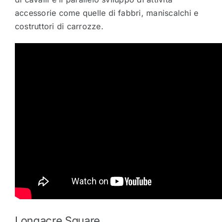
accessorie come quelle di fabbri, maniscalchi e
costruttori di carrozze.
Longacre Square