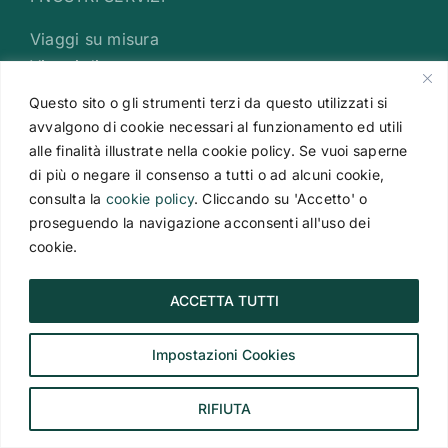
Viaggi su misura
Viaggi di nozze
Crociere di Lussso
Questo sito o gli strumenti terzi da questo utilizzati si
Viaggi con treni di lusso
avvalgono di cookie necessari al funzionamento ed utili
alle finalità illustrate nella cookie policy. Se vuoi saperne
di più o negare il consenso a tutti o ad alcuni cookie,
CONSIGLI DI VIAGGIO
consulta la
cookie policy
. Cliccando su 'Accetto' o
proseguendo la navigazione acconsenti all'uso dei
cookie.
Okinawa, Giappone: cosa vedere, quando
andare e come organizzare il viaggio
ACCETTA TUTTI
Huvafen Fushi Resort: un paradiso alle Maldive
Impostazioni Cookies
Delta dell’Okavango, Botswana: quando
andare, cosa vedere e safari
RIFIUTA