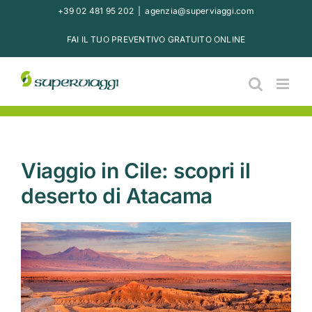
Salta
+39 02 481 95 202
|
agenzia@superviaggi.com
al
FAI IL TUO PREVENTIVO GRATUITO ONLINE
contenuto
Viaggio in Cile: scopri il
deserto di Atacama
Ingrandisci
immagine