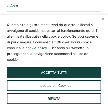
Asia
Australia e Nuova Zelanda
Questo sito o gli strumenti terzi da questo utilizzati si
Caraibi
avvalgono di cookie necessari al funzionamento ed utili
alle finalità illustrate nella cookie policy. Se vuoi saperne
Cile e Isola di Pasqua
di più o negare il consenso a tutti o ad alcuni cookie,
consulta la
cookie policy
. Cliccando su 'Accetto' o
Cina
proseguendo la navigazione acconsenti all'uso dei
cookie.
Crociere esclusive
ACCETTA TUTTI
Egitto e Nilo
Impostazioni Cookies
Europa
Giappone
RIFIUTA