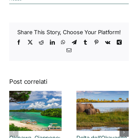
Share This Story, Choose Your Platform!
Facebook
X
Reddit
LinkedIn
WhatsApp
Telegram
Tumblr
Pinterest
Vk
Xing
Email
Post correlati
Okinawa, Giappone:
Delta dell’Okavango,