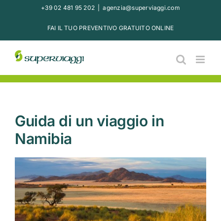
Salta
+39 02 481 95 202
|
agenzia@superviaggi.com
al
FAI IL TUO PREVENTIVO GRATUITO ONLINE
contenuto
Guida di un viaggio in
Namibia
Ingrandisci
immagine