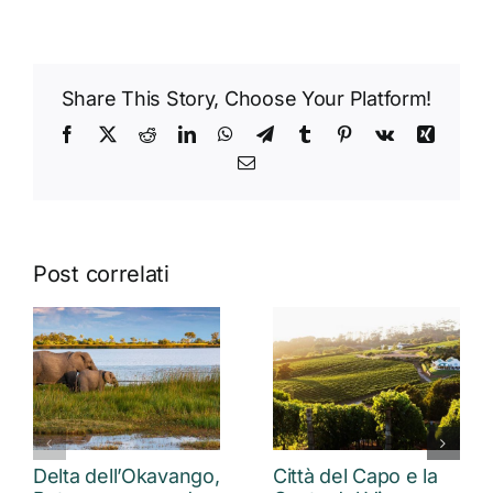
Share This Story, Choose Your Platform!
Facebook
X
Reddit
LinkedIn
WhatsApp
Telegram
Tumblr
Pinterest
Vk
Xing
Email
Post correlati
Delta dell’Okavango,
Città del Capo e la