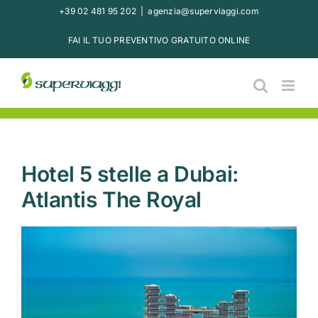
Salta
+39 02 481 95 202
|
agenzia@superviaggi.com
al
FAI IL TUO PREVENTIVO GRATUITO ONLINE
contenuto
Hotel 5 stelle a Dubai:
Atlantis The Royal
Ingrandisci
immagine