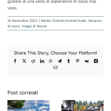
godere di una serie di esperienze di lusso mai
visto.
14 Novembre 2022
|
Medio Oriente>Emirati Arabi
,
Vacanze
di lusso
,
Viaggi di Nozze
Share This Story, Choose Your Platform!
Facebook
X
Reddit
LinkedIn
WhatsApp
Telegram
Tumblr
Pinterest
Vk
Xing
Email
Post correlati