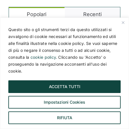
Popolari
Recenti
Okinawa, Giappone: cosa vedere,
Questo sito o gli strumenti terzi da questo utilizzati si
quando andare e come organizzare
avvalgono di cookie necessari al funzionamento ed utili
il viaggio
alle finalità illustrate nella cookie policy. Se vuoi saperne
21 Giugno 2026
di più o negare il consenso a tutti o ad alcuni cookie,
consulta la
cookie policy
. Cliccando su 'Accetto' o
proseguendo la navigazione acconsenti all'uso dei
I paradisi nascosti dell’Asia: le più
belle spiagge della Malesia
cookie.
2 Giugno 2026
ACCETTA TUTTI
Viaggio in Cile: scopri il deserto di
Atacama
Impostazioni Cookies
5 Gennaio 2025
RIFIUTA
I 10 accessori da viaggio di cui non