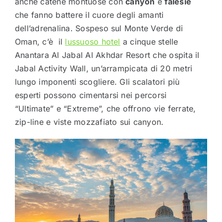
anche catene montuose con
canyon
e
falesie
che fanno battere il cuore degli amanti
dell’adrenalina. Sospeso sul Monte Verde di
Oman, c’è il
lussuoso hotel
a cinque stelle
Anantara Al Jabal Al Akhdar Resort che ospita il
Jabal Activity Wall, un’arrampicata di 20 metri
lungo imponenti scogliere. Gli scalatori più
esperti possono cimentarsi nei percorsi
“Ultimate” e “Extreme”, che offrono vie ferrate,
zip-line e viste mozzafiato sui canyon.