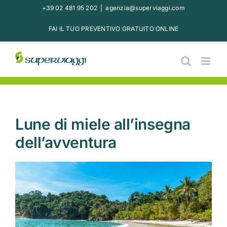
Salta
+39 02 481 95 202
|
agenzia@superviaggi.com
al
FAI IL TUO PREVENTIVO GRATUITO ONLINE
contenuto
Lune di miele all’insegna
dell’avventura
Ingrandisci
immagine