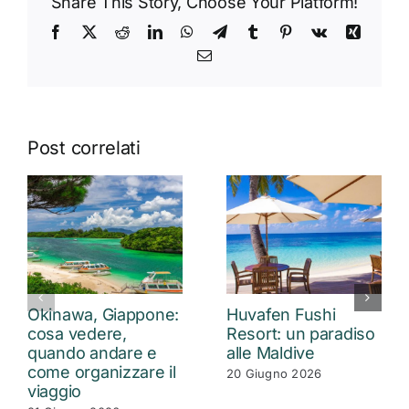
Share This Story, Choose Your Platform!
Facebook
X
Reddit
LinkedIn
WhatsApp
Telegram
Tumblr
Pinterest
Vk
Xing
Email
Post correlati
Okinawa, Giappone:
Huvafen Fushi
cosa vedere,
Resort: un paradiso
quando andare e
alle Maldive
come organizzare il
20 Giugno 2026
viaggio