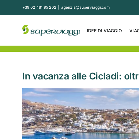
Salta
+39 02 481 95 202
|
agenzia@superviaggi.com
al
contenuto
IDEE DI VIAGGIO
VIA
In vacanza alle Cicladi: ol
Ingrandisci
immagine