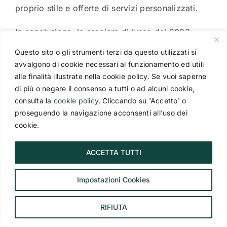
proprio stile e offerte di servizi personalizzati.
In conclusione, le crociere di lusso del 2023
saranno un’esperienza indimenticabile per chi è
Questo sito o gli strumenti terzi da questo utilizzati si
alla
ricerca di un viaggio esclusivo
, confortevole
avvalgono di cookie necessari al funzionamento ed utili
e raffinato. Dalle crociere fluviali più romantiche
alle finalità illustrate nella cookie policy. Se vuoi saperne
alle spedizioni polari più avventurose, passando
di più o negare il consenso a tutti o ad alcuni cookie,
per gli itinerari intercontinentali più affascinanti,
consulta la
cookie policy
. Cliccando su 'Accetto' o
proseguendo la navigazione acconsenti all'uso dei
c’è una vasta scelta di opzioni per ogni tipo di
cookie.
viaggiatore.
Se sei interessato a prenotare una di queste
ACCETTA TUTTI
incredibili crociere e salire a bordo, contatta ora
Superviaggi Agenzia viaggi Milano
. Grazie alla
Impostazioni Cookies
nostra esperienza e professionalità, il team di
Superviaggi ti aiuterà a trovare la
crociera
RIFIUTA
perfetta per te
, personalizzando il tuo viaggio in