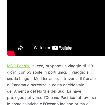
MSC Poesia
, invece, propone un viaggio di 119
giorni con 53 soste in porti unici. Il viaggio si
snoda lungo il Mediterraneo, attraversa il Canale
di Panama e percorre la costa occidentale
dell’America del Nord e del Sud. La nave
prosegue poi verso l’Oceano Pacifico, attraversa
le coste asiatiche e l’Oceano Indiano prima di