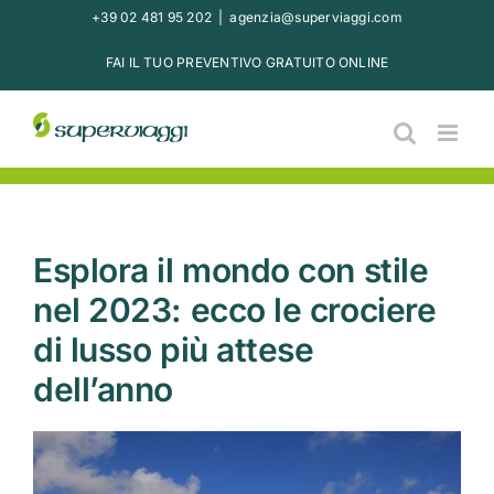
Salta
+39 02 481 95 202
|
agenzia@superviaggi.com
al
FAI IL TUO PREVENTIVO GRATUITO ONLINE
contenuto
Esplora il mondo con stile
nel 2023: ecco le crociere
di lusso più attese
dell’anno
Ingrandisci
immagine