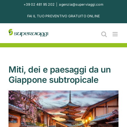
Salta
+39 02 481 95 202
|
agenzia@superviaggi.com
al
FAI IL TUO PREVENTIVO GRATUITO ONLINE
contenuto
Miti, dei e paesaggi da un
Giappone subtropicale
Ingrandisci
immagine