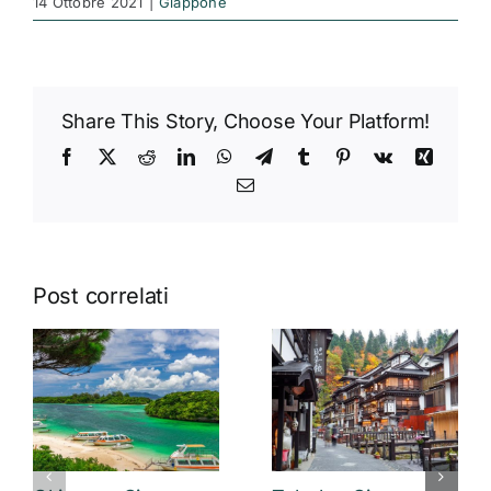
14 Ottobre 2021
|
Giappone
Share This Story, Choose Your Platform!
Facebook
X
Reddit
LinkedIn
WhatsApp
Telegram
Tumblr
Pinterest
Vk
Xing
Email
Post correlati