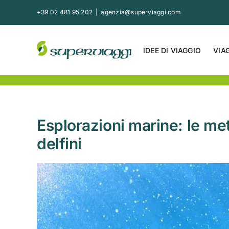
Salta
+39 02 481 95 202
|
agenzia@superviaggi.com
al
contenuto
IDEE DI VIAGGIO
VIA
Esplorazioni marine: le met
delfini
Ingrandisci
immagine