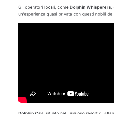
Gli operatori locali, come
Dolphin Whisperers
,
un’esperienza quasi privata con questi nobili de
Dolphin Cay
, situato nel lussuoso resort di Atl