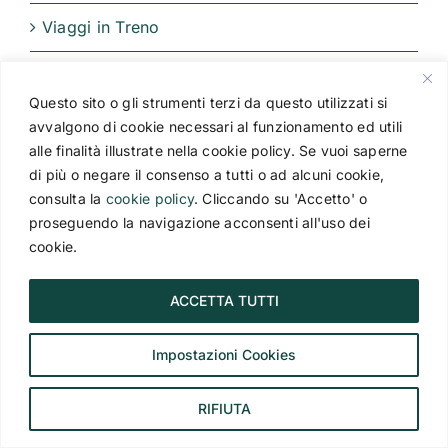
Viaggi in Treno
Questo sito o gli strumenti terzi da questo utilizzati si
Popolari
Recenti
avvalgono di cookie necessari al funzionamento ed utili
alle finalità illustrate nella cookie policy. Se vuoi saperne
Okinawa, Giappone: cosa vedere,
di più o negare il consenso a tutti o ad alcuni cookie,
quando andare e come organizzare
consulta la
cookie policy
. Cliccando su 'Accetto' o
il viaggio
proseguendo la navigazione acconsenti all'uso dei
21 Giugno 2026
cookie.
I paradisi nascosti dell’Asia: le più
ACCETTA TUTTI
belle spiagge della Malesia
2 Giugno 2026
Impostazioni Cookies
Viaggio in Cile: scopri il deserto di
RIFIUTA
Atacama
5 Gennaio 2025