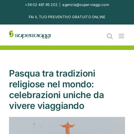
Salta
+39 02 481 95 202
|
agenzia@superviaggi.com
al
FAI IL TUO PREVENTIVO GRATUITO ONLINE
contenuto
Pasqua tra tradizioni
religiose nel mondo:
celebrazioni uniche da
vivere viaggiando
Ingrandisci
immagine