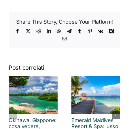
Share This Story, Choose Your Platform!
Facebook
X
Reddit
LinkedIn
WhatsApp
Telegram
Tumblr
Pinterest
Vk
Xing
Email
Post correlati
Okinawa, Giappone:
Emerald Maldives
cosa vedere,
Resort & Spa: lusso