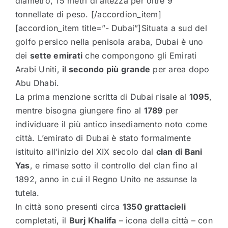
diametro, 15 metri di altezza per oltre 9
tonnellate di peso. [/accordion_item]
[accordion_item title=”- Dubai”]Situata a sud del
golfo persico nella penisola araba, Dubai è uno
dei
sette emirati
che compongono gli Emirati
Arabi Uniti,
il secondo più grande
per area dopo
Abu Dhabi.
La prima menzione scritta di Dubai risale al
1095
,
mentre bisogna giungere fino al
1789
per
individuare il più antico insediamento noto come
città. L’emirato di Dubai è stato formalmente
istituito all’inizio del XIX secolo dal
clan di Bani
Yas
, e rimase sotto il controllo del clan fino al
1892, anno in cui il Regno Unito ne assunse la
tutela.
In città sono presenti circa
1350 grattacieli
completati, il
Burj Khalifa
– icona della città – con