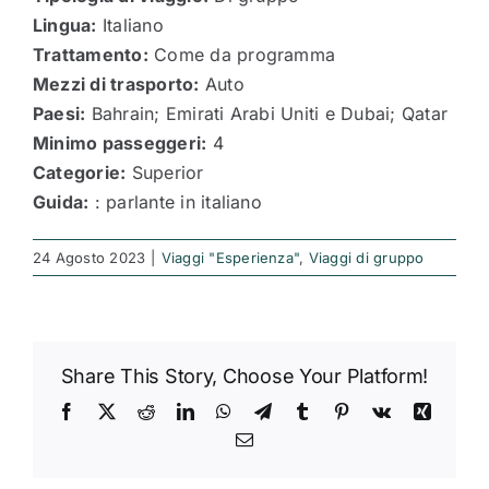
Lingua:
Italiano
Trattamento:
Come da programma
Mezzi di trasporto:
Auto
Paesi:
Bahrain; Emirati Arabi Uniti e Dubai; Qatar
Minimo passeggeri:
4
Categorie:
Superior
Guida:
: parlante in italiano
24 Agosto 2023
|
Viaggi "Esperienza"
,
Viaggi di gruppo
Share This Story, Choose Your Platform!
Facebook
X
Reddit
LinkedIn
WhatsApp
Telegram
Tumblr
Pinterest
Vk
Xing
Email