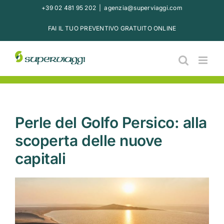
Salta
+39 02 481 95 202
|
agenzia@superviaggi.com
al
FAI IL TUO PREVENTIVO GRATUITO ONLINE
contenuto
Perle del Golfo Persico: alla
scoperta delle nuove
capitali
Ingrandisci
immagine