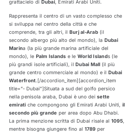
grattacielo di
Dubai
, Emirati Arabi Uniti.
Rappresenta il centro di un vasto complesso che
si sviluppa nel centro della città e che
comprende, tra gli altri, il
Burj al-Arab
(il
secondo albergo più alto del mondo), la
Dubai
Marin
a (la più grande marina artificiale del
mondo), le
Palm Islands
e le
World Island
s (le
più grandi isole artificiali), il
Dubai Mall
(il più
grande centro commerciale al mondo) e il
Dubai
Waterfront
.[/accordion_item][accordion_item
title=”- Dubai”]Situata a sud del golfo persico
nella penisola araba, Dubai è uno dei
sette
emirati
che compongono gli Emirati Arabi Uniti,
il
secondo più grande
per area dopo Abu Dhabi.
La prima menzione scritta di Dubai risale al
1095
,
mentre bisogna giungere fino al
1789
per