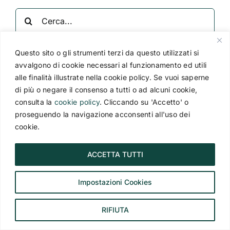
Cerca
per:
Questo sito o gli strumenti terzi da questo utilizzati si
Categorie
avvalgono di cookie necessari al funzionamento ed utili
alle finalità illustrate nella cookie policy. Se vuoi saperne
Adriatico
di più o negare il consenso a tutti o ad alcuni cookie,
consulta la
cookie policy
. Cliccando su 'Accetto' o
Africa
proseguendo la navigazione acconsenti all'uso dei
cookie.
Asia
ACCETTA TUTTI
Australia e Nuova Zelanda
Impostazioni Cookies
Caraibi
Cile e Isola di Pasqua
RIFIUTA