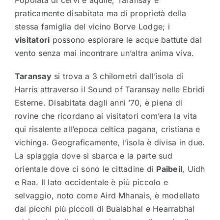
Popolata di cervi e aquile, Taransay è
praticamente disabitata ma di proprietà della
stessa famiglia del vicino Borve Lodge; i
visitatori
possono esplorare le acque battute dal
vento senza mai incontrare un’altra anima viva.
Taransay
si trova a 3 chilometri dall’isola di
Harris attraverso il Sound of Taransay nelle Ebridi
Esterne. Disabitata dagli anni ’70, è piena di
rovine che ricordano ai visitatori com’era la vita
qui risalente all’epoca celtica pagana, cristiana e
vichinga. Geograficamente, l’isola è divisa in due.
La spiaggia dove si sbarca e la parte sud
orientale dove ci sono le cittadine di
Paibeil
, Uidh
e Raa. Il lato occidentale è più piccolo e
selvaggio, noto come Aird Mhanais, è modellato
dai picchi più piccoli di Bualabhal e Hearrabhal