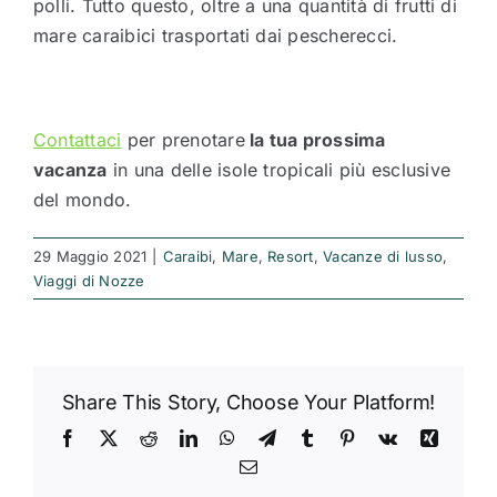
polli. Tutto questo, oltre a una quantità di frutti di
mare caraibici trasportati dai pescherecci.
Contattaci
per prenotare
la tua prossima
vacanza
in una delle isole tropicali più esclusive
del mondo.
29 Maggio 2021
|
Caraibi
,
Mare
,
Resort
,
Vacanze di lusso
,
Viaggi di Nozze
Share This Story, Choose Your Platform!
Facebook
X
Reddit
LinkedIn
WhatsApp
Telegram
Tumblr
Pinterest
Vk
Xing
Email