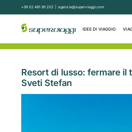
Salta
+39 02 481 95 202
|
agenzia@superviaggi.com
al
contenuto
IDEE DI VIAGGIO
VIA
Resort di lusso: fermare i
Sveti Stefan
Ingrandisci
immagine