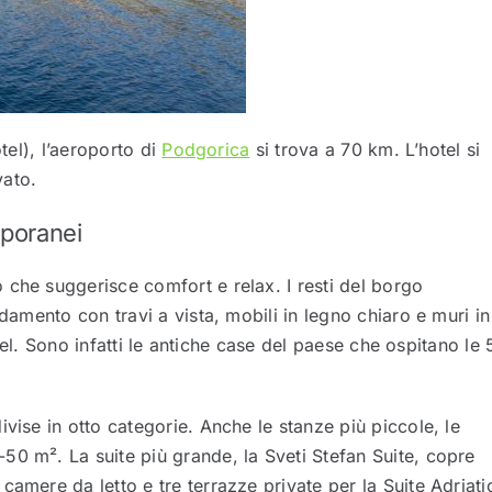
tel), l’aeroporto di
Podgorica
si trova a 70 km. L’hotel si
vato.
mporanei
 che suggerisce comfort e relax. I resti del borgo
edamento con travi a vista, mobili in legno chiaro e muri in
hotel. Sono infatti le antiche case del paese che ospitano le 
vise in otto categorie. Anche le stanze più piccole, le
50 m². La suite più grande, la Sveti Stefan Suite, copre
amere da letto e tre terrazze private per la Suite Adriati