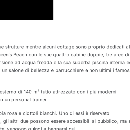
ue strutture mentre alcuni cottage sono proprio dedicati al
ueen’s Beach con le sue quattro cabine doppie, tre aree di
rsione ad acqua fredda e la sua superba piscina interna e
 un salone di bellezza e parrucchiere e non ultimi i famos
 esterno di 140 m² tutto attrezzato con i più moderni
n un personal trainer.
bia rosa e ciottoli bianchi. Uno di essi è riservato
, gli altri due possono essere accessibili al pubblico, ma 
tel vengono quindi a bagnarsi qui.