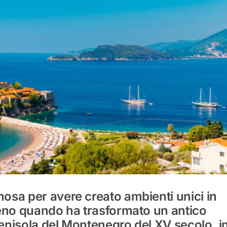
osa per avere creato ambienti unici in
meno quando ha trasformato un antico
penisola del Montenegro del XV secolo, i