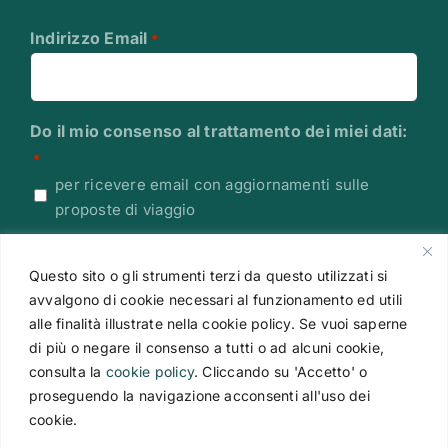
Indirizzo Email
*
Do il mio consenso al trattamento dei miei dati:
*
per ricevere email con aggiornamenti sulle
proposte di viaggio
Leggi l'Informativa sulla Privacy
Questo sito o gli strumenti terzi da questo utilizzati si
CAPTCHA
avvalgono di cookie necessari al funzionamento ed utili
alle finalità illustrate nella cookie policy. Se vuoi saperne
di più o negare il consenso a tutti o ad alcuni cookie,
consulta la
cookie policy
. Cliccando su 'Accetto' o
proseguendo la navigazione acconsenti all'uso dei
cookie.