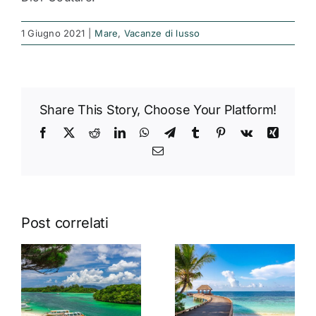
1 Giugno 2021
|
Mare
,
Vacanze di lusso
Share This Story, Choose Your Platform!
Facebook
X
Reddit
LinkedIn
WhatsApp
Telegram
Tumblr
Pinterest
Vk
Xing
Email
Post correlati