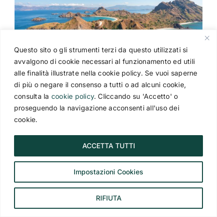
Questo sito o gli strumenti terzi da questo utilizzati si
avvalgono di cookie necessari al funzionamento ed utili
alle finalità illustrate nella cookie policy. Se vuoi saperne
di più o negare il consenso a tutti o ad alcuni cookie,
Affidati a chi sa dove portarti per ritrovarti
consulta la
cookie policy
. Cliccando su 'Accetto' o
proseguendo la navigazione acconsenti all'uso dei
Se senti che è arrivato il momento di ritrovarti, se
cookie.
desideri vivere un’esperienza che vada oltre il
semplice viaggio,
siamo qui per guidarti.
ACCETTA TUTTI
La nostra agenzia è specializzata da anni
Impostazioni Cookies
nell’
organizzazione di viaggi su misura,
pensati
per chi cerca silenzio, bellezza, autenticità e
RIFIUTA
trasformazione.