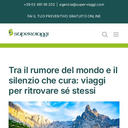
Salta
+39 02 481 95 202
|
agenzia@superviaggi.com
al
FAI IL TUO PREVENTIVO GRATUITO ONLINE
contenuto
Tra il rumore del mondo e il
silenzio che cura: viaggi
per ritrovare sé stessi
Ingrandisci
immagine