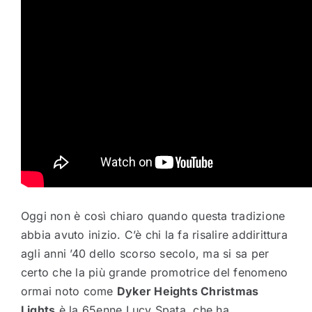
Oggi non è così chiaro quando questa tradizione
abbia avuto inizio. C’è chi la fa risalire addirittura
agli anni ’40 dello scorso secolo, ma si sa per
certo che la più grande promotrice del fenomeno
ormai noto come
Dyker Heights Christmas
Lights
è la 65enne Lucy Spata, che ha