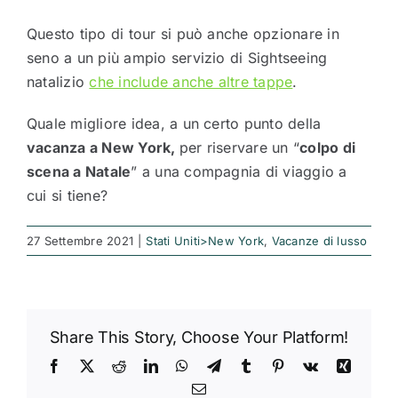
Questo tipo di tour si può anche opzionare in
seno a un più ampio servizio di Sightseeing
natalizio
che include anche altre tappe
.
Quale migliore idea, a un certo punto della
vacanza a New York,
per riservare un “
colpo di
scena a Natale
” a una compagnia di viaggio a
cui si tiene?
27 Settembre 2021
|
Stati Uniti>New York
,
Vacanze di lusso
Share This Story, Choose Your Platform!
Facebook
X
Reddit
LinkedIn
WhatsApp
Telegram
Tumblr
Pinterest
Vk
Xing
Email