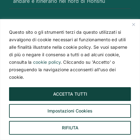
andare e itinerario nel nord di Honshu
CONTATTACI
Questo sito o gli strumenti terzi da questo utilizzati si
avvalgono di cookie necessari al funzionamento ed utili
Superviaggi Agenzia Viaggi
alle finalità illustrate nella cookie policy. Se vuoi saperne
Via Boccaccio, 19
di più o negare il consenso a tutti o ad alcuni cookie,
20123 Milano
consulta la
cookie policy
. Cliccando su 'Accetto' o
proseguendo la navigazione acconsenti all'uso dei
Tel.
+39 02 481 95 202
cookie.
E-mail:
agenzia@superviaggi.com
ACCETTA TUTTI
Impostazioni Cookies
RIFIUTA