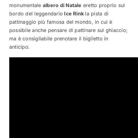
monumentale
albero di Natale
eretto proprio sul
bordo del leggendario
Ice Rink
la pista di
pattinaggio più famosa del mondo, in cui è
possibile anche pensare di pattinare sul ghiaccio;
ma è consigliabile prenotare il biglietto in
anticipo.