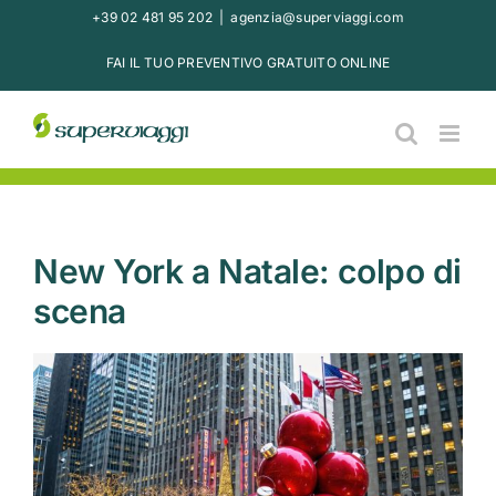
Salta
+39 02 481 95 202
|
agenzia@superviaggi.com
al
FAI IL TUO PREVENTIVO GRATUITO ONLINE
contenuto
New York a Natale: colpo di
scena
Ingrandisci
immagine