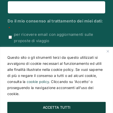
Do il mio consenso al trattamento dei miei dati:
*
per ricevere email con aggiornamenti sulle
proposte di viaggio
Leggi l'Informativa sulla Privacy
Questo sito o gli strumenti terzi da questo utilizzati si
CAPTCHA
avvalgono di cookie necessari al funzionamento ed utili
alle finalità illustrate nella cookie policy. Se vuoi saperne
di più o negare il consenso a tutti o ad alcuni cookie,
consulta la
cookie policy
. Cliccando su 'Accetto' o
proseguendo la navigazione acconsenti all'uso dei
cookie.
ACCETTA TUTTI