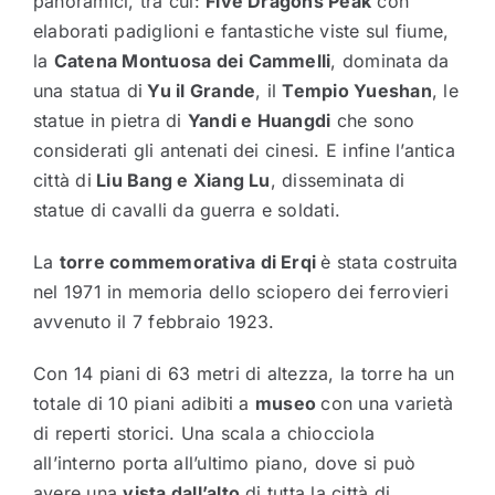
panoramici, tra cui:
Five Dragons Peak
con
elaborati padiglioni e fantastiche viste sul fiume,
la
Catena Montuosa dei Cammelli
, dominata da
una statua di
Yu il Grande
, il
Tempio Yueshan
, le
statue in pietra di
Yandi e Huangdi
che sono
considerati gli antenati dei cinesi. E infine l’antica
città di
Liu Bang e Xiang Lu
, disseminata di
statue di cavalli da guerra e soldati.
La
torre commemorativa di Erqi
è stata costruita
nel 1971 in memoria dello sciopero dei ferrovieri
avvenuto il 7 febbraio 1923.
Con 14 piani di 63 metri di altezza, la torre ha un
totale di 10 piani adibiti a
museo
con una varietà
di reperti storici. Una scala a chiocciola
all’interno porta all’ultimo piano, dove si può
avere una
vista dall’alto
di tutta la città di