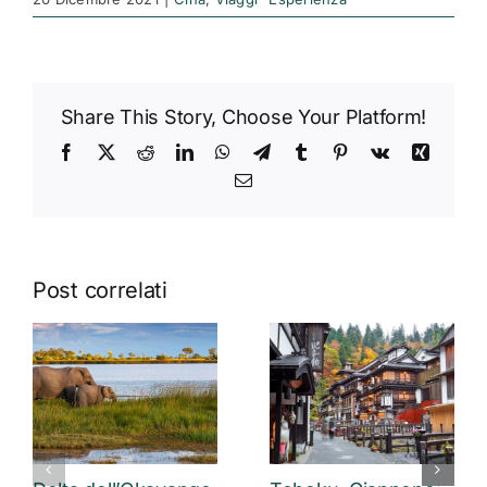
Share This Story, Choose Your Platform!
Facebook
X
Reddit
LinkedIn
WhatsApp
Telegram
Tumblr
Pinterest
Vk
Xing
Email
Post correlati