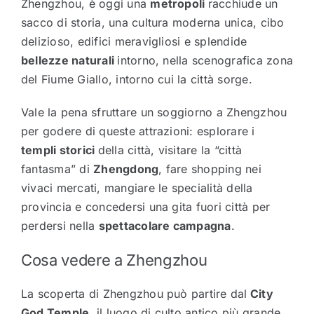
Zhengzhou, è oggi una
metropoli
racchiude un
sacco di storia, una cultura moderna unica, cibo
delizioso, edifici meravigliosi e splendide
bellezze naturali
intorno, nella scenografica zona
del Fiume Giallo, intorno cui la città sorge.
Vale la pena sfruttare un soggiorno a Zhengzhou
per godere di queste attrazioni: esplorare i
templi storici
della città, visitare la “città
fantasma” di
Zhengdong
, fare shopping nei
vivaci mercati, mangiare le specialità della
provincia e concedersi una gita fuori città per
perdersi nella
spettacolare campagna
.
Cosa vedere a Zhengzhou
La scoperta di Zhengzhou può partire dal
City
God Temple
, il luogo di culto antico più grande