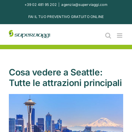
Salta
+39 02 481 95 202
|
agenzia@superviaggi.com
al
FAI IL TUO PREVENTIVO GRATUITO ONLINE
contenuto
Cosa vedere a Seattle:
Tutte le attrazioni principali
Ingrandisci
immagine