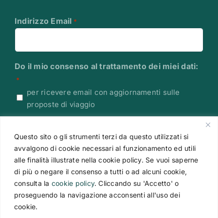
Indirizzo Email
*
Do il mio consenso al trattamento dei miei dati:
*
per ricevere email con aggiornamenti sulle
proposte di viaggio
Leggi l'Informativa sulla Privacy
Questo sito o gli strumenti terzi da questo utilizzati si
CAPTCHA
avvalgono di cookie necessari al funzionamento ed utili
alle finalità illustrate nella cookie policy. Se vuoi saperne
di più o negare il consenso a tutti o ad alcuni cookie,
consulta la
cookie policy
. Cliccando su 'Accetto' o
proseguendo la navigazione acconsenti all'uso dei
cookie.