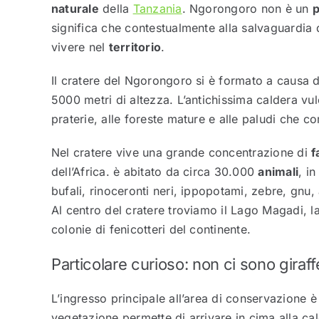
naturale
della
Tanzania
. Ngorongoro non è un
p
significa che contestualmente alla salvaguardia d
vivere nel
territorio
.
Il cratere del Ngorongoro si è formato a causa 
5000 metri di altezza. L’antichissima caldera vu
praterie, alle foreste mature e alle paludi che
Nel cratere vive una grande concentrazione di
f
dell’Africa. è abitato da circa 30.000
animali
, i
bufali, rinoceronti neri, ippopotami, zebre, gnu,
Al centro del cratere troviamo il Lago Magadi, l
colonie di fenicotteri del continente.
Particolare curioso: non ci sono giraffe
L’ingresso principale all’area di conservazione è
vegetazione permette di arrivare in cima alla cal