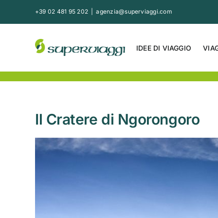
Salta
+39 02 481 95 202
|
agenzia@superviaggi.com
al
contenuto
IDEE DI VIAGGIO
VIA
Il Cratere di Ngorongoro
Ingrandisci
immagine