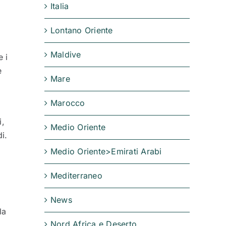
Italia
Lontano Oriente
Maldive
 i
e
Mare
Marocco
i,
Medio Oriente
i.
Medio Oriente>Emirati Arabi
Mediterraneo
News
la
Nord Africa e Deserto