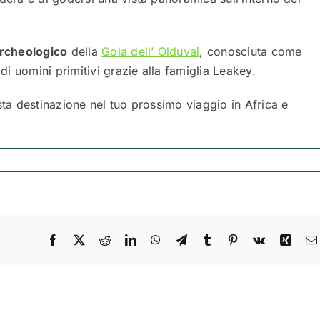
archeologico
della
Gola dell’ Olduvai
, conosciuta come
 di uomini primitivi grazie alla famiglia Leakey.
sta destinazione nel tuo prossimo viaggio in Africa e
Facebook
X
Reddit
LinkedIn
WhatsApp
Telegram
Tumblr
Pinterest
Vk
Xing