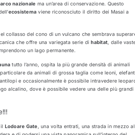
arco nazionale
ma un’area di conservazione. Questo
ell’
ecosistema
viene riconosciuto il diritto dei Masai a
del collasso del cono di un vulcano che sembrava superare
lcanica che offre una variegata serie di
habitat
, dalle vast
 comprendono un lago permanente.
auna
tutto l’anno, ospita la più grande densità di animali
n particolare da animali di grossa taglia come leoni, elefant
 antilopi e occasionalmente è possibile intravedere leopard
ago alcalino, dove è possibile vedere una delle più grandi
!!!
 il
Lodoare Gate
, una volta entrati, una strada in mezzo al
dera e di godersi una vista panoramica sull’interno del