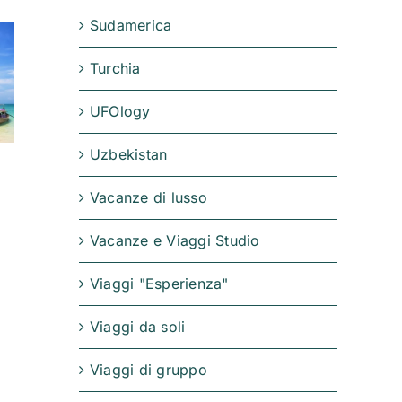
Sudamerica
Turchia
UFOlogy
Uzbekistan
Viaggio a Mauritius:
Etiopia sacra:
un angolo di
Lalibela e le chiese
Vacanze di lusso
paradiso autentico
scolpite nella rocci
28 Marzo 2026
21 Marzo 2026
Vacanze e Viaggi Studio
Viaggi "Esperienza"
Viaggi da soli
Viaggi di gruppo