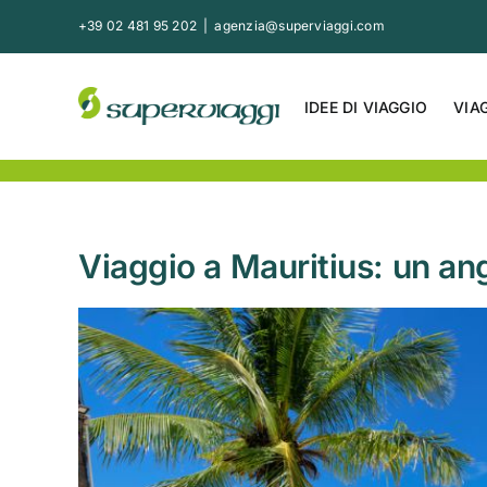
Salta
+39 02 481 95 202
|
agenzia@superviaggi.com
al
contenuto
IDEE DI VIAGGIO
VIA
Viaggio a Mauritius: un an
Ingrandisci
immagine