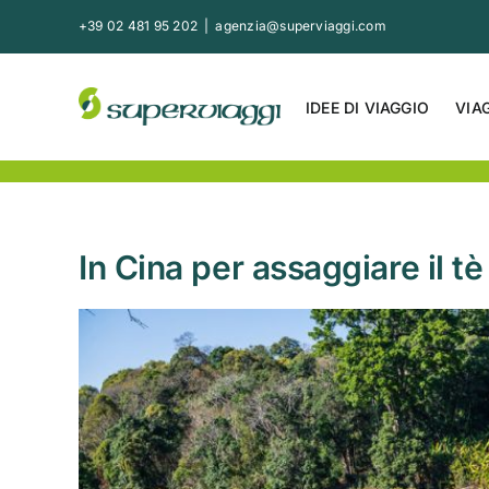
Salta
+39 02 481 95 202
|
agenzia@superviaggi.com
al
contenuto
IDEE DI VIAGGIO
VIA
In Cina per assaggiare il t
Ingrandisci
immagine