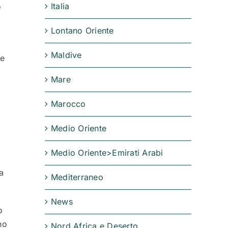
Italia
è
Lontano Oriente
Maldive
ne
Mare
l
Marocco
Medio Oriente
Medio Oriente>Emirati Arabi
ia
Mediterraneo
News
o
no
Nord Africa e Deserto