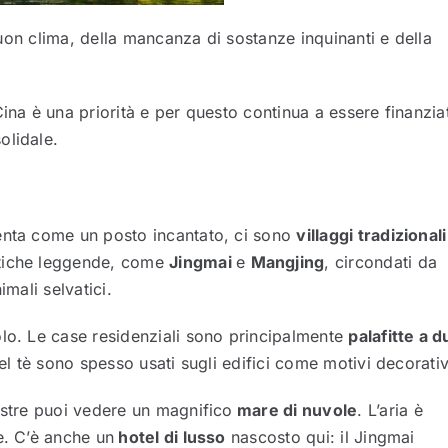
 buon clima, della mancanza di sostanze inquinanti e della
ina è una priorità e per questo continua a essere finanzia
olidale.
senta come un posto incantato, ci sono
villaggi tradizionali
ntiche leggende, come
Jingmai
e
Mangjing
, circondati da
nimali selvatici.
olo. Le case residenziali sono principalmente
palafitte a d
el tè sono spesso usati sugli edifici come motivi decorativ
estre puoi vedere un magnifico
mare di nuvole
. L’aria è
e. C’è anche un
hotel di lusso
nascosto qui: il Jingmai