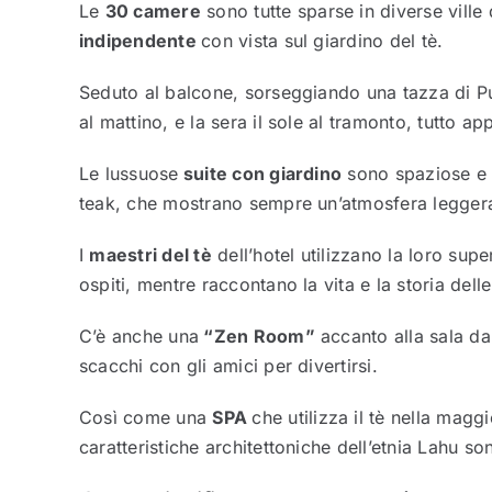
Le
30 camere
sono tutte sparse in diverse ville
indipendente
con vista sul giardino del tè.
Seduto al balcone, sorseggiando una tazza di Pu
al mattino, e la sera il sole al tramonto, tutto ap
Le lussuose
suite con giardino
sono spaziose e 
teak, che mostrano sempre un’atmosfera leggera
I
maestri del tè
dell’hotel utilizzano la loro sup
ospiti, mentre raccontano la vita e la storia del
C’è anche una
“Zen Room”
accanto alla sala da
scacchi con gli amici per divertirsi.
Così come una
SPA
che utilizza il tè nella magg
caratteristiche architettoniche dell’etnia Lahu so