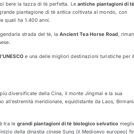
uoi bere la tazza di tè perfetta. Le
antiche piantagioni di t
grande piantagione di tè antica coltivata al mondo, con
lle quali ha 1.400 anni.
gendaria strada del tè, la
Ancient Tea Horse Road
, rima
aese.
ll’UNESCO
e una delle migliori destinazioni turistiche per i
più diversificate della Cina, il monte Jingmai e la sua
ano all’estremità meridionale, equidistante da Laos, Birman
è tra le
grandi piantagioni di tè biologico selvatico
megli
inizio della dinastia cinese Sung (il Medioevo europeo) fi