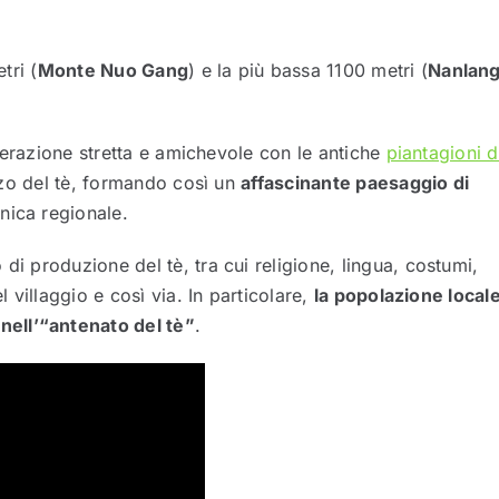
tri (
Monte Nuo Gang
) e la più bassa 1100 metri (
Nanlan
interazione stretta e amichevole con le antiche
piantagioni d
izzo del tè, formando così un
affascinante paesaggio di
tnica regionale.
di produzione del tè, tra cui religione, lingua, costumi,
l villaggio e così via. In particolare,
la popolazione local
ell’“antenato del tè”
.