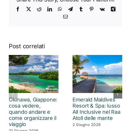
Facebook
X
Reddit
LinkedIn
WhatsApp
Telegram
Tumblr
Pinterest
Vk
Xing
Email
Post correlati
Okinawa, Giappone:
Emerald Maldives
cosa vedere,
Resort & Spa: lusso
quando andare e
All Inclusive nel Raa
come organizzare il
Atoll delle mante
viaggio
2 Giugno 2026
21 Giugno 2026