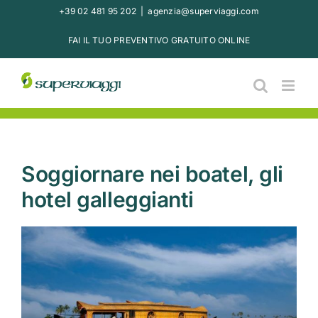
Salta
+39 02 481 95 202
|
agenzia@superviaggi.com
al
FAI IL TUO PREVENTIVO GRATUITO ONLINE
contenuto
Soggiornare nei boatel, gli
hotel galleggianti
Ingrandisci
immagine