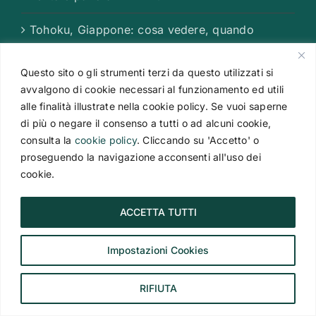
Tohoku, Giappone: cosa vedere, quando
andare e itinerario nel nord di Honshu
Questo sito o gli strumenti terzi da questo utilizzati si
avvalgono di cookie necessari al funzionamento ed utili
alle finalità illustrate nella cookie policy. Se vuoi saperne
CONTATTACI
di più o negare il consenso a tutti o ad alcuni cookie,
consulta la
cookie policy
. Cliccando su 'Accetto' o
Superviaggi Agenzia Viaggi
proseguendo la navigazione acconsenti all'uso dei
Via Boccaccio, 19
cookie.
20123 Milano
Tel.
+39 02 481 95 202
ACCETTA TUTTI
E-mail:
agenzia@superviaggi.com
Impostazioni Cookies
RIFIUTA